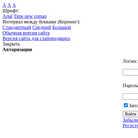
А
А
А
Шрифт:
Arial
Time new roman
Интервал между буквами (Кернинг):
Стандартный
Средний
Большой
Обычная версия сайта
Версия сайта для слабовидящих
Закрыть
Авторизация
Логин:
Пароль
Зап
Забыли
Регист