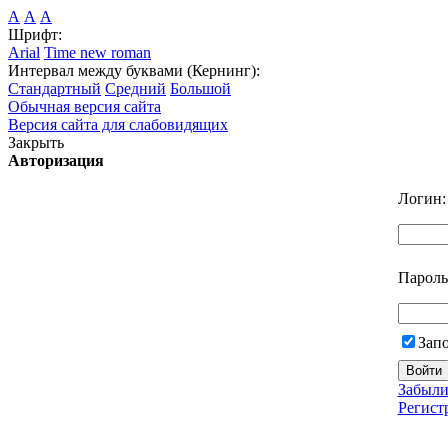
А
А
А
Шрифт:
Arial
Time new roman
Интервал между буквами (Кернинг):
Стандартный
Средний
Большой
Обычная версия сайта
Версия сайта для слабовидящих
Закрыть
Авторизация
Логин:
Пароль
Зап
Забыли
Регист