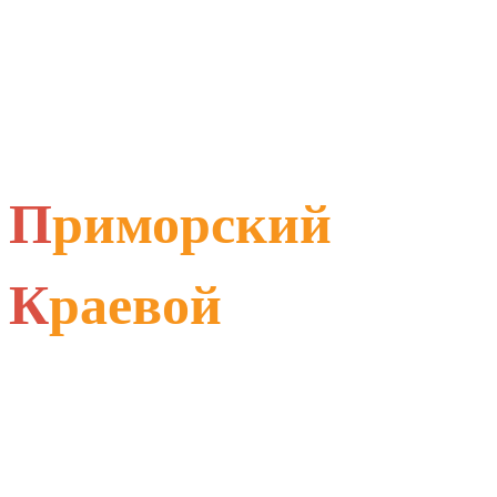
П
риморский
К
раевой