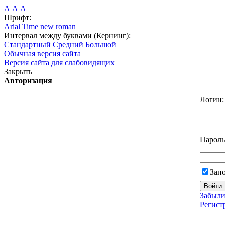
А
А
А
Шрифт:
Arial
Time new roman
Интервал между буквами (Кернинг):
Стандартный
Средний
Большой
Обычная версия сайта
Версия сайта для слабовидящих
Закрыть
Авторизация
Логин:
Пароль
Зап
Забыли
Регист