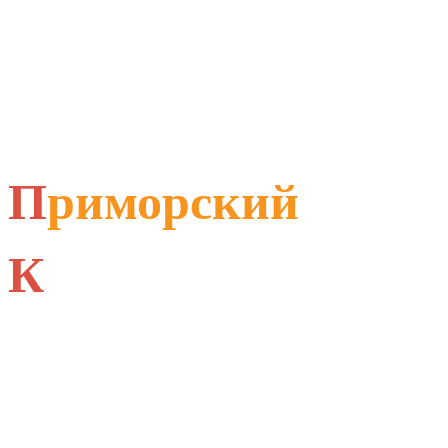
П
риморский
К