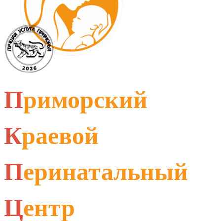
П
риморский
К
раевой
П
еринатальный
Ц
ентр