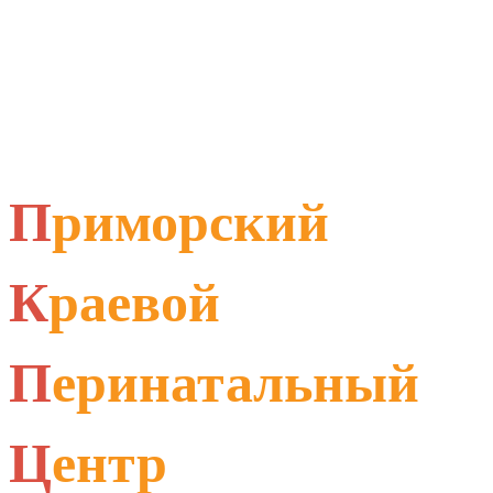
П
риморский
К
раевой
П
еринатальный
Ц
ентр