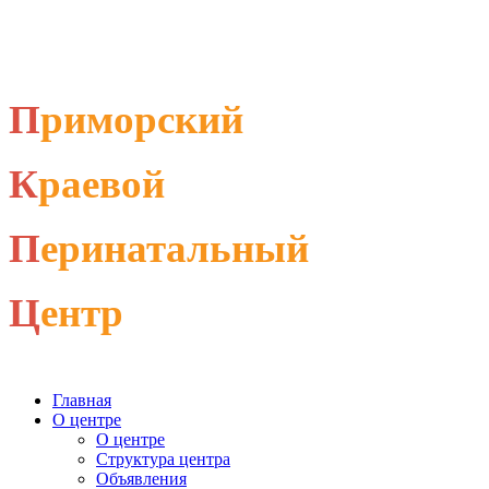
П
риморский
К
раевой
П
еринатальный
Ц
ентр
Главная
О центре
О центре
Структура центра
Объявления