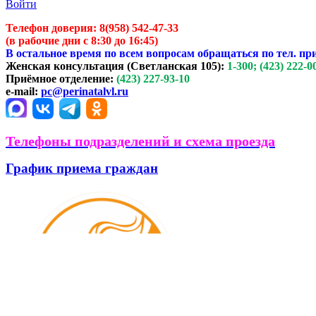
Войти
Телефон доверия:
8(958) 542-47-33
(в рабочие дни с 8:30 до 16:45)
В остальное время по всем вопросам обращаться по тел. пр
Женская консультация (Светланская 105):
1-300; (423) 222-0
Приёмное отделение:
(423) 227-93-10
e-mail:
pc@perinatalvl.ru
Телефоны подразделений и схема проезда
График приема граждан