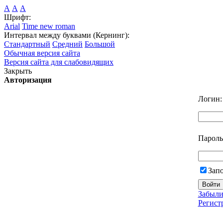
А
А
А
Шрифт:
Arial
Time new roman
Интервал между буквами (Кернинг):
Стандартный
Средний
Большой
Обычная версия сайта
Версия сайта для слабовидящих
Закрыть
Авторизация
Логин:
Пароль
Зап
Забыли
Регист