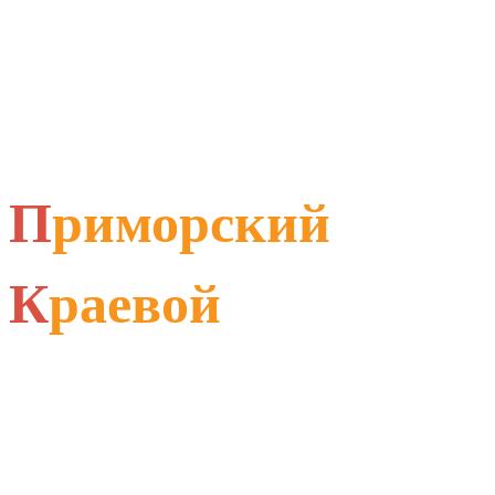
П
риморский
К
раевой