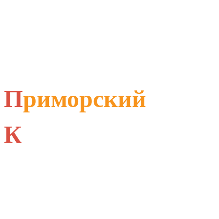
П
риморский
К