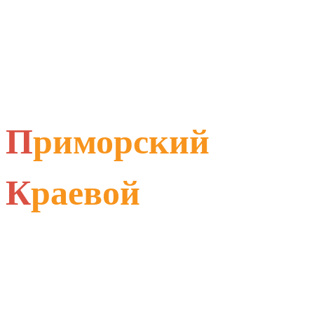
П
риморский
К
раевой