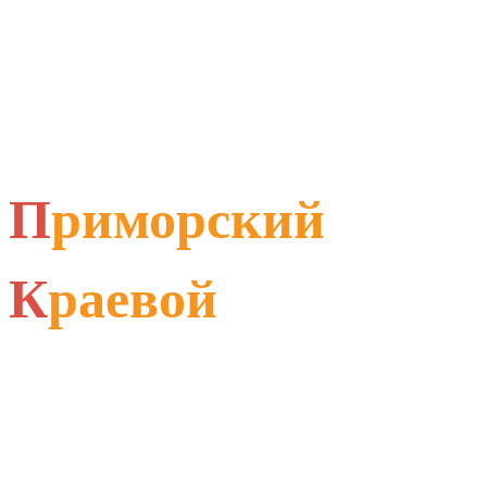
П
риморский
К
раевой