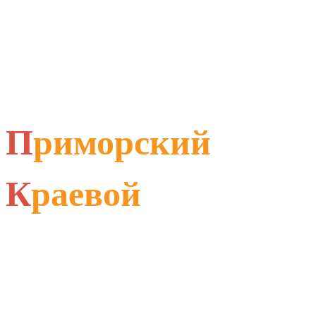
П
риморский
К
раевой