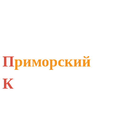
П
риморский
К