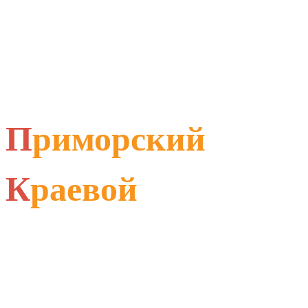
П
риморский
К
раевой