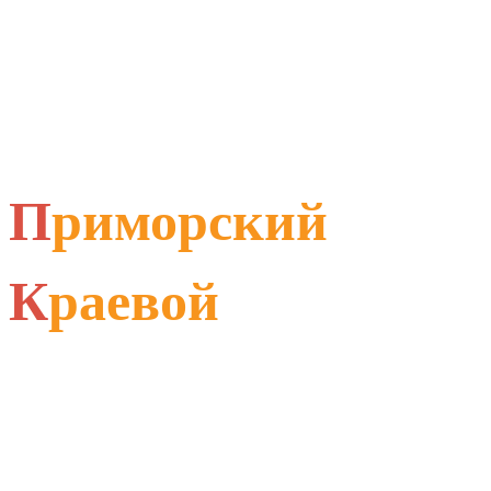
П
риморский
К
раевой