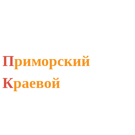
П
риморский
К
раевой