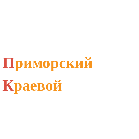
П
риморский
К
раевой