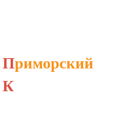
П
риморский
К