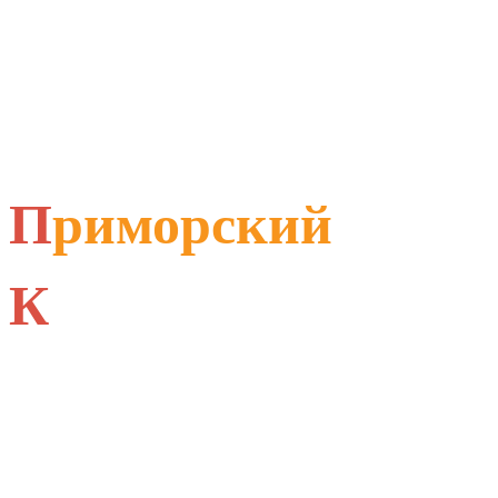
П
риморский
К