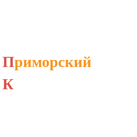
П
риморский
К