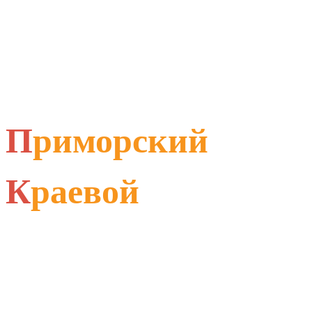
П
риморский
К
раевой