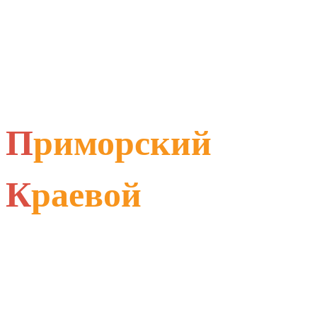
П
риморский
К
раевой