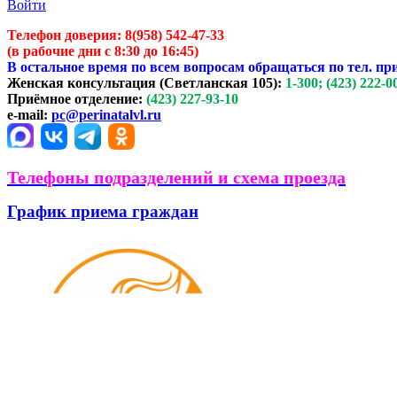
Войти
Телефон доверия:
8(958) 542-47-33
(в рабочие дни с 8:30 до 16:45)
В остальное время по всем вопросам обращаться по тел. пр
Женская консультация (Светланская 105):
1-300; (423) 222-0
Приёмное отделение:
(423) 227-93-10
e-mail:
pc@perinatalvl.ru
Телефоны подразделений и схема проезда
График приема граждан