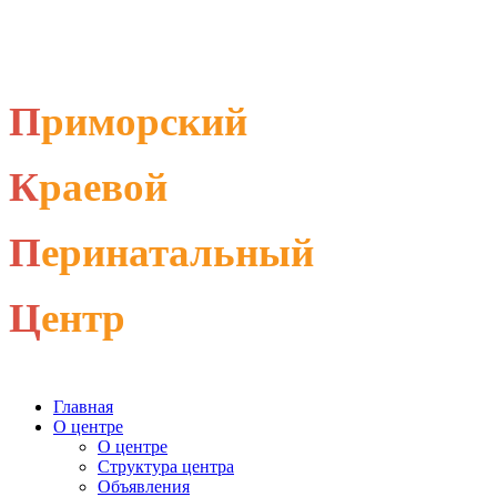
П
риморский
К
раевой
П
еринатальный
Ц
ентр
Главная
О центре
О центре
Структура центра
Объявления