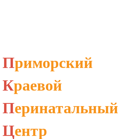
П
риморский
К
раевой
П
еринатальный
Ц
ентр