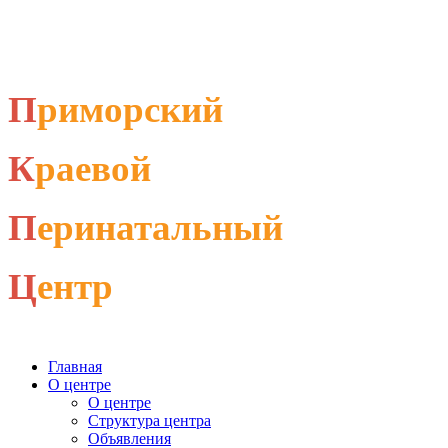
П
риморский
К
раевой
П
еринатальный
Ц
ентр
Главная
О центре
О центре
Структура центра
Объявления