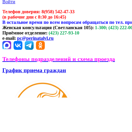
Войти
Телефон доверия:
8(958) 542-47-33
(в рабочие дни с 8:30 до 16:45)
В остальное время по всем вопросам обращаться по тел. пр
Женская консультация (Светланская 105):
1-300; (423) 222-0
Приёмное отделение:
(423) 227-93-10
e-mail:
pc@perinatalvl.ru
Телефоны подразделений и схема проезда
График приема граждан