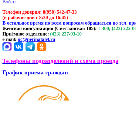
Войти
Телефон доверия:
8(958) 542-47-33
(в рабочие дни с 8:30 до 16:45)
В остальное время по всем вопросам обращаться по тел. пр
Женская консультация (Светланская 105):
1-300; (423) 222-0
Приёмное отделение:
(423) 227-93-10
e-mail:
pc@perinatalvl.ru
Телефоны подразделений и схема проезда
График приема граждан