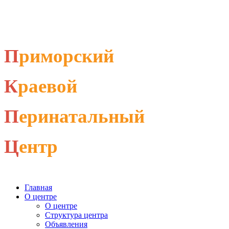
П
риморский
К
раевой
П
еринатальный
Ц
ентр
Главная
О центре
О центре
Структура центра
Объявления