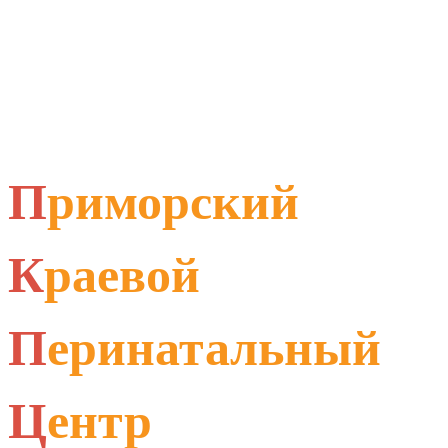
П
риморский
К
раевой
П
еринатальный
Ц
ентр