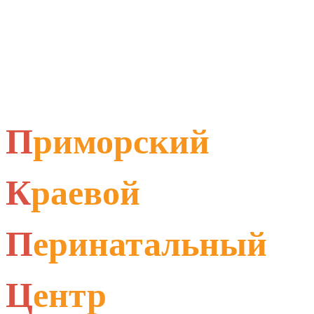
П
риморский
К
раевой
П
еринатальный
Ц
ентр