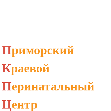
П
риморский
К
раевой
П
еринатальный
Ц
ентр